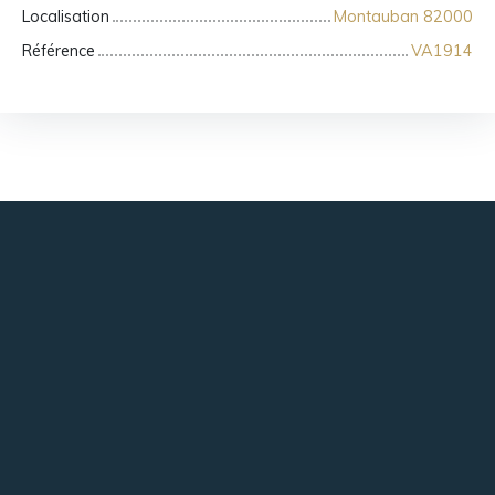
Localisation
Montauban 82000
Référence
VA1914
+
−