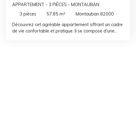
APPARTEMENT - 3 PIÈCES - MONTAUBAN
3
pièces
57.85
m²
Montauban 82000
Découvrez cet agréable appartement offrant un cadre
de vie confortable et pratique. Il se compose d'une
cuisine équipée ouverte sur le séjour , d'une terrasse
idéale pour profiter des beaux jours, ainsi que d'une
place de parking privative. Situé à seulement 8 minutes
à pied du centre-ville, il bénéficie d'un emplacement
privilégié, à proximité immédiate des commerces, des
écoles et des transports. La résidence comprend 46
lots, dont 23 lots d'habitations. Les charges annuelles
s'élèvent à 1469. 88€, incluant le fond travaux , une
provision pour l'eau et le chauffage Que vous soyez
primo-accédant ou à la recherche d'un investissement
de qualité, cet appartement représente une excellente
opportunité. Ne tardez pas à venir le découvrir !
Copropriété de 46 lots - dont 23 lots habitation. (Pas
de procédure en cours). Charges annuelles : 1469. 88
euros.