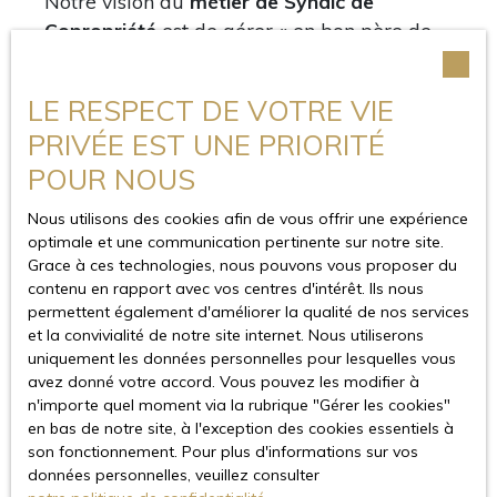
Notre vision du
métier de Syndic de
Copropriété
est de gérer « en bon père de
famille », de mettre à votre disposition notre
expérience juridique, technique et
LE RESPECT DE VOTRE VIE
financière, de se former continuellement car
PRIVÉE EST UNE PRIORITÉ
soucieux de l’évolution perpétuelle de notre
POUR NOUS
métier, de revaloriser l’image d’un syndic en
jouant la transparence.
Nous utilisons des cookies afin de vous offrir une expérience
optimale et une communication pertinente sur notre site.
Le
Cabinet TORRENS Immobilier
est une
Grace à ces technologies, nous pouvons vous proposer du
entreprise familiale, humaine, proche de
contenu en rapport avec vos centres d'intérêt. Ils nous
tous ses copropriétaires souhaitant faire
permettent également d'améliorer la qualité de nos services
et la convivialité de notre site internet. Nous utiliserons
avancer le
métier de Syndic
où toutes les
uniquement les données personnelles pour lesquelles vous
personnes présentes sont des personnes
avez donné votre accord. Vous pouvez les modifier à
passionnées par ce métier.
n'importe quel moment via la rubrique ″Gérer les cookies″
en bas de notre site, à l'exception des cookies essentiels à
En tant que
syndic
, notre priorité est de vous
son fonctionnement. Pour plus d'informations sur vos
données personnelles, veuillez consulter
garantir une gestion sereine et facilitée, en