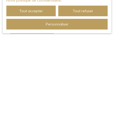
notre politique de confidentialité
.
vous accompagnant au quotidien avec
efficacité.
Tout accepter
Tout refuser
Personnaliser
CONTACTEZ-NOUS
JE RECHERCHE UN BIEN
Vente appartement Montauban (82000)
Vente maison Montauban (82000)
Location appartement Montauban (82000)
Vente maison Saint-Étienne-de-Tulmont (82410)