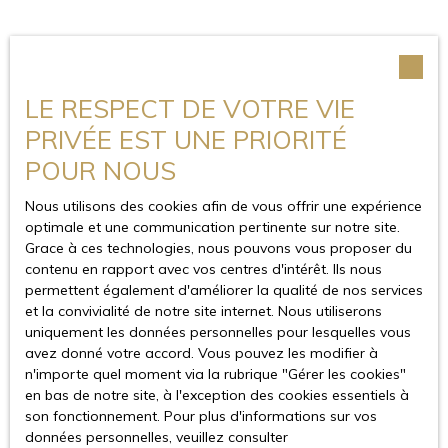
LES PIÈCES DEMANDÉES
LE RESPECT DE VOTRE VIE
POUR UN MANDAT DE
PRIVÉE EST UNE PRIORITÉ
GESTION
POUR NOUS
Nous utilisons des cookies afin de vous offrir une expérience
Une pièce d’identité et/ou un extrait k-
optimale et une communication pertinente sur notre site.
Grace à ces technologies, nous pouvons vous proposer du
bis et statuts (pour les sociétés)
contenu en rapport avec vos centres d'intérêt. Ils nous
Titre de propriété (référence obligatoire
permettent également d'améliorer la qualité de nos services
du bail)
et la convivialité de notre site internet. Nous utiliserons
Taxe foncière (copie)
uniquement les données personnelles pour lesquelles vous
avez donné votre accord. Vous pouvez les modifier à
Attestation de surface habitable et
n'importe quel moment via la rubrique ″Gérer les cookies″
diagnostic de performance énergétique
en bas de notre site, à l'exception des cookies essentiels à
Constat des risques d’exposition au
son fonctionnement. Pour plus d'informations sur vos
plomb (immeuble construit avant
données personnelles, veuillez consulter