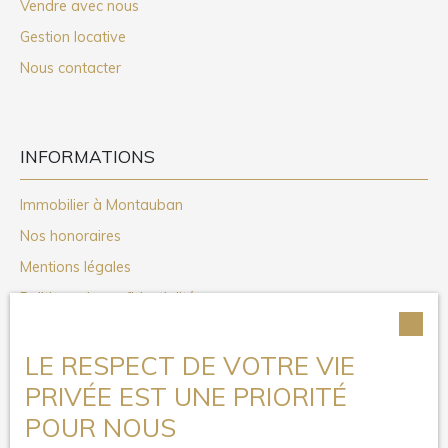
Vendre avec nous
Gestion locative
Nous contacter
INFORMATIONS
Immobilier à Montauban
Nos honoraires
Mentions légales
Politique de confidentialité
Plan du site
LE RESPECT DE VOTRE VIE
Gérer les cookies
PRIVÉE EST UNE PRIORITÉ
Propulsé par
POUR NOUS