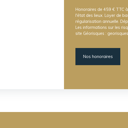
Honoraires de 459 € TTC à
l'état des lieux. Loyer de b
régularisation annuelle. Dé
Les informations sur les ris
site Géorisques : georisques
Nos honoraires