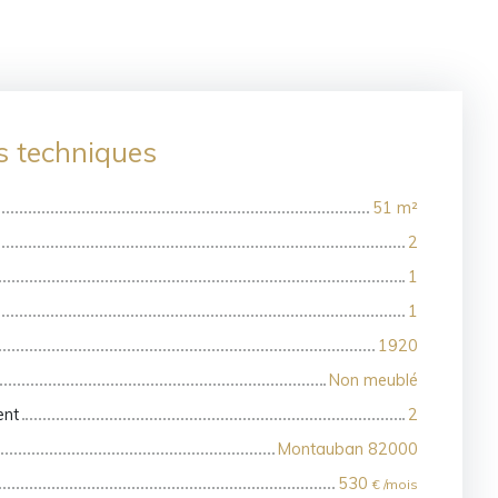
s techniques
51
m²
2
1
1
1920
Non meublé
ent
2
Montauban 82000
530
€ /mois