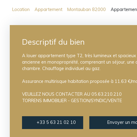
Location
Appartement
Montauban 82000
Appartement
Descriptif du bien
A louer appartement type T2, très lumineux et spacieux
ancienne en monopropriété, comprenant un séjour, une c
chambre. Chauffage individuel au gaz.
Assurance multirisque habitation proposée à 11.63 €/m
VEUILLEZ NOUS CONTACTER AU 05.63.210.210
TORRENS IMMOBILIER - GESTION/SYNDIC/VENTE
+33 5 63 21 02 10
Envoyer un ma