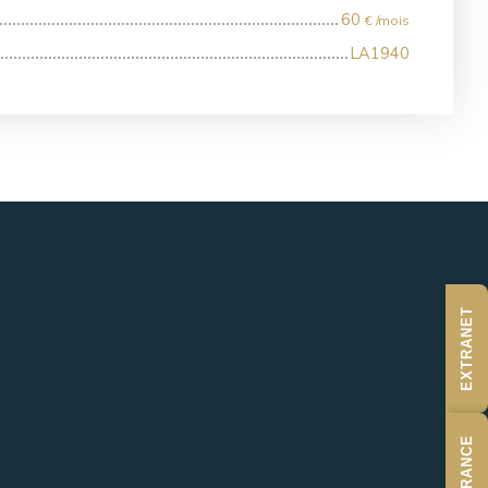
60
€ /mois
LA1940
EXTRANET